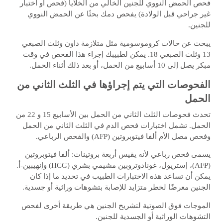
فحص الحمض النووي للجنين الخالي من الخلايا (فحص أو اختبار
غير جراحي قبل الولادة) يفحص دمك بحثًا عن الحمض النووي
للجنين.
يبحث عن حالات كروموسومية مثل متلازمة داون وثلث الصبغي
13 وثلث الصبغي 18. يمكن لطبيبك إجراء هذا الفحص في وقت
مبكر يصل إلى 10 أسابيع من الحمل، أو بعد ذلك أثناء الحمل.
الفحوصات التي يتم إجراؤها في الثلث الثاني من
الحمل
تحدث فحوصات الثلث الثاني من الحمل بين الأسابيع 15 و 22 من
الحمل. تشمل اختبارات فحص الدم في الثلث الثاني من الحمل
وفحص مصل الأم ألفا فيتوبروتين (AFP) والفحص الرباعي.
يسمى فحص رباعي لأنه يقيس أربعة بروتينات: ألفا فيتوبروتين
(AFP)، إستريول، غونادوتروبين مشيمي بشري (
HCG
) وإنهيبين-أ.
يمكن أن تساعد هذه الاختبارات الطبيب في تحديد ما إذا كان
الجنين معرضًا لخطر متزايد للإصابة بتشوهات وراثية أو جسدية.
الموجات فوق الصوتية لتشريح الجنين هي طريقة أخرى لفحص
التشوهات الوراثية أو الجسدية للجنين.