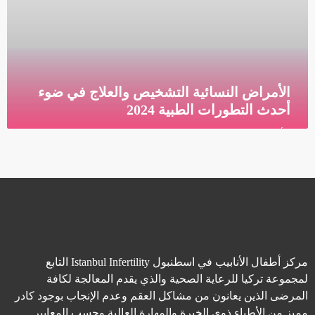
الأمراض النسائية التشخيص والعلاج في ضوء
أحدث التطورات الطبية 2024
الأمراض النسائية فهم شامل لها التشخيص والعلاج في ضوء
أحدث التطورات الطبية 2024 في عالم الطب والصحة
النسائية، تشكل الأمراض التي تؤثر على الجهاز التناسلي
قراءة المزيد »
مركز أطفال الأنابيب في اسطنبول Istanbul Infertility التابع
لمجموعة تركيا للرعاية الصحية والذي يقدم المعالجة لكافة
المرضى الذين يعانون من مشاكل العقم وعدم الإنجاب بوجود كادر
مميز من الأطباء ذوي الخبرة والمهارة العالية وحسب المعايير