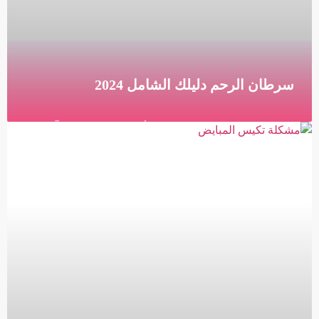
سرطان الرحم دليلك الشامل 2024
دليلك الشامل لسرطان الرحم الأعراض والمخاطر وآخر
التطورات في التشخيص والعلاج ما هو سرطان الرحم
سرطان الرحم هو نوع من السرطان يتطور في بطانة
الرحم،
قراءة المزيد »