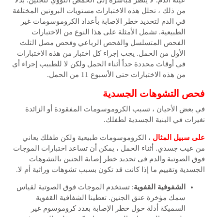
عينة الدم. لا ينظر مباشرة إلى الحمض النووي للجنين. بدلاً
من ذلك ، تحلل هذه الاختبارات مستويات البروتين المختلفة
في الدم لتحديد خطر الإصابة بأعداد الكروموسومات غير
الطبيعية. تشمل الأمثلة على هذا النوع من الاختبارات
الفحص المتسلسل والفحص الرباعي وفحص مصل الثلث
الأول من الحمل. يجب إجراء كل اختبار من هذه الاختبارات
في أوقات محددة جداً أثناء الحمل ولكن لا للطبيب إجراء أي
من هذه الاختبارات حتى الأسبوع 11 من الحمل.
فحص التشوهات الجسدية
في بعض الأحيان ، تسبب الكروموسومات المفقودة أو الزائدة
تغيرات في البنية الجسدية لطفلك.
على سبيل المثال
، الكروموسومات طبيعية ولكن طفلك يعاني
من عيب جسدي. أثناء الحمل ، يمكن أن تساعد اختبارات الموجات
فوق الصوتية والدم في تحديد خطر إصابة الجنين بالتشوهات
الجسدية وتقييم ما إذا كانت قد تكون بسبب تشوهات وراثية أم لا.
الشفوفية القفوية
: تستخدم الموجات فوق الصوتية لقياس
سمك مؤخرة عنق الجنين. تعطينا الشفافية القفوية
السميكة أدلة حول خطر الإصابة بعدد كروموسوم غير