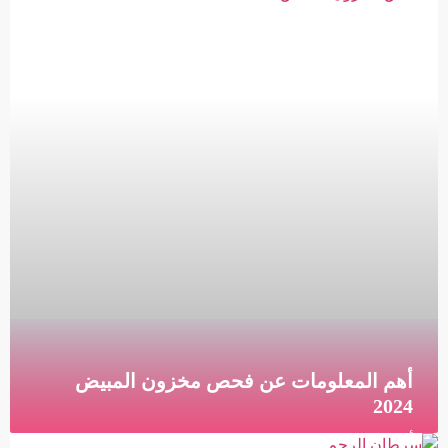
ما هي عملية تجميد البويضات؟ تجميد البويضات هو طريقة
لحفظ بويضات المرأة غير المخصبة للسماح لها بمحاولة
قراءة المزيد »
أهم المعلومات عن فحص مخزون المبيض
2024
أهم المعلومات عن فحص مخزون المبيض ما هو فحص