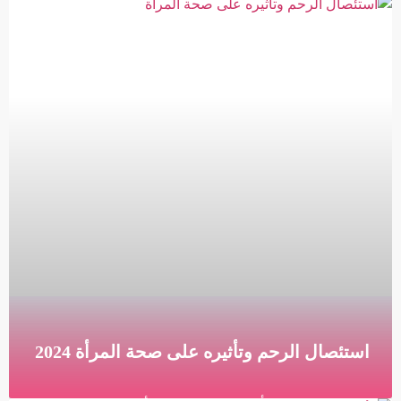
فهم مشكلة تكيس المبايض | الأسباب والأعراض وطرق
العلاج المبتكرة ما هي متلازمة تكيس المبايض متلازمة
تكيس المبايض (PCOS) هي خلل هرموني يحدث عندما يخلق
قراءة المزيد »
استئصال الرحم وتأثيره على صحة المرأة 2024