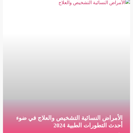
استئصال الرحم وتأثيره على صحة المرأة ما هو استئصال
الرحم استئصال الرحم هو الاستئصال الجراحي للرحم،
وعلى الأرجح عنق الرحم. اعتماداً على سبب الجراحة ،
قراءة المزيد »
الأمراض النسائية التشخيص والعلاج في ضوء
أحدث التطورات الطبية 2024