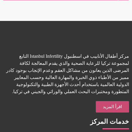
الأمراض النسائية فهم شامل لها التشخيص والعلاج في ضوء
أحدث التطورات الطبية 2024 في عالم الطب والصحة
النسائية، تشكل الأمراض التي تؤثر على الجهاز التناسلي
قراءة المزيد »
مركز أطفال الأنابيب في اسطنبول Istanbul Infertility التابع
لمجموعة تركيا للرعاية الصحية والذي يقدم المعالجة لكافة
المرضى الذين يعانون من مشاكل العقم وعدم الإنجاب بوجود كادر
مميز من الأطباء ذوي الخبرة والمهارة العالية وحسب المعايير
الدولية العالمية باستخدام أحدث الأجهزة الطبية والتكنولوجية
المتطورة ومختبرات البحث العملي والوراثي والجيني في تركيا.
اقرأ المزيد
خدمات المركز