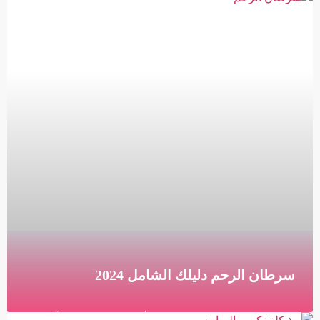
مخزون المبيض؟ فحص مخزون المبيض هو فحص
يستخدمه الأطباء لتقييم إمكانيات الخصوبة لدى النساء. يتم
تفسير
قراءة المزيد »
سرطان الرحم دليلك الشامل 2024
دليلك الشامل لسرطان الرحم الأعراض والمخاطر وآخر