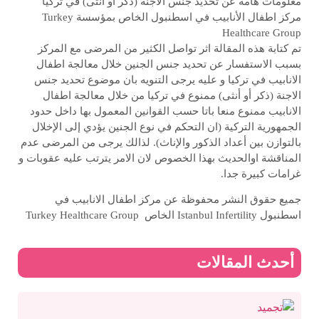
معلومات هامة عن تحديد جنس الاجنة (ذكر او انثى) في تركيا
مركز اطفال الأنابيب في اسطنبول الخاص بمؤسسة Turkey
Healthcare Group
تم كتابة هذه المقالة اثر تواصل الكثير من المرضى مع المركز
بسبب الاستفسار عن تحديد جنس الجنين خلال معالجة اطفال
الانابيب في تركيا و عليه يرجى التنويه بان موضوع تحديد جنس
الاجنة (ذكر أو أنثى) ممنوع في تركيا من خلال معالجة اطفال
الانابيب ممنوع منعا باتا حسب القوانين المعمول بها داخل حدود
الجمهورية التركية (ان التحكم في نوع الجنين يؤدي إلى الإخلال
بالتوازن بين أعداد الذكور والإناث). لذالك يرجى من المرضى عدم
المناقشة اوالحديث بهذا الخصوص لان الامر يترتب عليه عقوبات و
غرامات كبيرة جدا.
جميع حقوق النشر محفوظة عن مركز اطفال الانابيب في
اسطنبول Istanbul Infertility الخاص Turkey Healthcare Group
أحدث المقالات