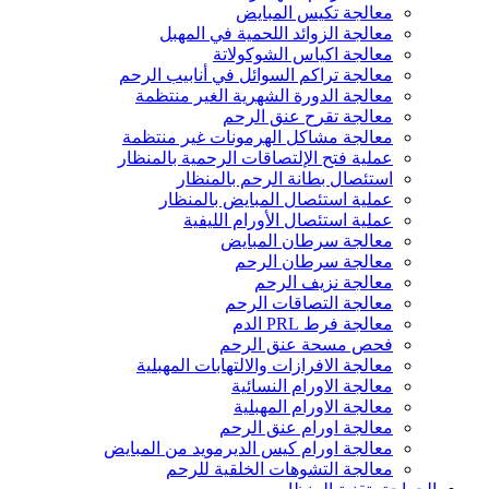
معالجة تكيس المبايض
معالجة الزوائد اللحمية في المهبل
معالجة اكياس الشوكولاتة
معالجة تراكم السوائل في أنابيب الرحم
معالجة الدورة الشهرية الغير منتظمة
معالجة تقرح عنق الرحم
معالجة مشاكل الهرمونات غير منتظمة
عملية فتح الإلتصاقات الرحمية بالمنظار
استئصال بطانة الرحم بالمنظار
عملية استئصال المبايض بالمنظار
عملية استئصال الأورام الليفية
معالجة سرطان المبايض
معالجة سرطان الرحم
معالجة نزيف الرحم
معالجة التصاقات الرحم
معالجة فرط PRL الدم
فحص مسحة عنق الرحم
معالجة الافرازات والالتهابات المهبلية
معالجة الاورام النسائية
معالجة الاورام المهبلية
معالجة اورام عنق الرحم
معالجة اورام كيس الديرمويد من المبايض
معالجة التشوهات الخلقية للرحم