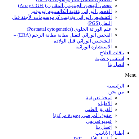
فحص التهجين الجينومي المقارن ( Array CGH)
الفحص الوراثي بتقنية الكالسيوم ايونوفور
التشخيص الوراثي وترتيب كرموسومات الأجنة قبل
النقل (PGS)
علم الوراثة الخلوي (Postnatal cytogenetics)
الفحص الوراثي لتقبل بطانة بطانة الرحم (ERA) –
التشخيص الوراثي قبل الولادة
الاستشارة الوراثية
باقات العلاج
استشارة طبية
اتصل بنا
Menu
الرئيسية
من نحن
لمحة تعريفية
الأطباء
الفريق الطبي
حقوق المرضى وجودة مركزنا
فيديو تعريفي
اتصل بنا
أطفال الأنابيب
أطفال الأنابيب IVF