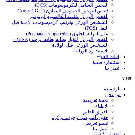
الفحص الشامل للكرموسومات (CCS)
فحص التهجين الجينومي المقارن ( Array CGH)
الفحص الوراثي بتقنية الكالسيوم ايونوفور
التشخيص الوراثي وترتيب كرموسومات الأجنة قبل
النقل (PGS)
علم الوراثة الخلوي (Postnatal cytogenetics)
الفحص الوراثي لتقبل بطانة بطانة الرحم (ERA) –
التشخيص الوراثي قبل الولادة
الاستشارة الوراثية
باقات العلاج
استشارة طبية
اتصل بنا
Menu
الرئيسية
من نحن
لمحة تعريفية
الأطباء
الفريق الطبي
حقوق المرضى وجودة مركزنا
فيديو تعريفي
اتصل بنا
أطفال الأنابيب