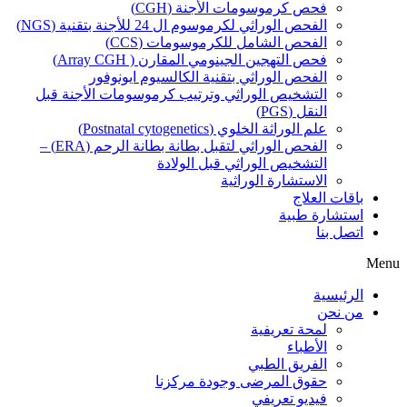
فحص كرموسومات الأجنة (CGH)
الفحص الوراثي لكرموسوم ال 24 للأجنة بتقنية (NGS)
الفحص الشامل للكرموسومات (CCS)
فحص التهجين الجينومي المقارن ( Array CGH)
الفحص الوراثي بتقنية الكالسيوم ايونوفور
التشخيص الوراثي وترتيب كرموسومات الأجنة قبل
النقل (PGS)
علم الوراثة الخلوي (Postnatal cytogenetics)
الفحص الوراثي لتقبل بطانة بطانة الرحم (ERA) –
التشخيص الوراثي قبل الولادة
الاستشارة الوراثية
باقات العلاج
استشارة طبية
اتصل بنا
Menu
الرئيسية
من نحن
لمحة تعريفية
الأطباء
الفريق الطبي
حقوق المرضى وجودة مركزنا
فيديو تعريفي