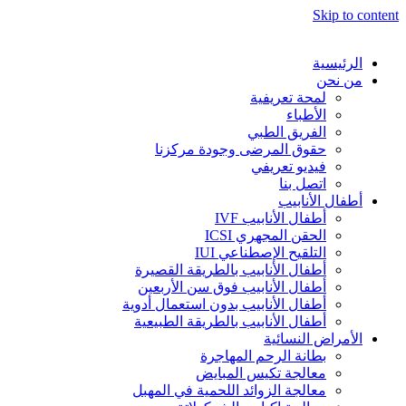
Skip to content
الرئيسية
من نحن
لمحة تعريفية
الأطباء
الفريق الطبي
حقوق المرضى وجودة مركزنا
فيديو تعريفي
اتصل بنا
أطفال الأنابيب
أطفال الأنابيب IVF
الحقن المجهري ICSI
التلقيح الإصطناعي IUI
أطفال الأنابيب بالطريقة القصيرة
أطفال الأنابيب فوق سن الأربعين
أطفال الأنابيب بدون استعمال أدوية
أطفال الأنابيب بالطريقة الطبيعية
الأمراض النسائية
بطانة الرحم المهاجرة
معالجة تكيس المبايض
معالجة الزوائد اللحمية في المهبل