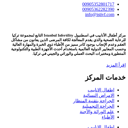
00905352801717
00905362282390
info@istivf.com
مركز أطفال الأنابيب في اسطنبول Istanbul Infertility التابع لمجموعة تركيا
للرعاية الصحية والذي يقدم المعالجة لكافة المرضى الذين يعانون من مشاكل
العقم وعدم الإنجاب بوجود كادر مميز من الأطباء ذوي الخبرة والمهارة العالية
وحسب المعايير الدولية العالمية باستخدام أحدث الأجهزة الطبية والتكنولوجية
المتطورة ومختبرات البحث العملي والوراثي والجيني في تركيا.
اقرأ المزيد
خدمات المركز
اطفال الانابيب
الامراض النسائية
الجراحة بتقنية المنظار
الجراحة التجميلية
علم الوراثة والأجنة
الأطباء
اطفال الانابيب