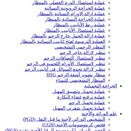
عملية استئصال الورم العضلي بالمنظار
عملية الجراحة الروبوتية النسائية
عملية ازالة الاورام النسائية بالمنظار
عملية الجراحة النسائية بالمنظار
عملية ربط الأنابيب بالمنظار
عملية استئصال الأنابيب بالمنظار
عملية إزالة الحمل خارج الرحم بالمنظار
العملية الترميمة لفتح انابيب النسائية بالمنظار
التنظير الرحمي التشخيصي
تنظير لإزالة حاجز الرحم
تنظير لاستئصال التصاقات الرحم
تنظير لاستئصال الأورام اللحمية في الرحم
تنظير لإزالة تجمع السوائل في أنابيب الرحم
منظار تصوير أشعة الرحم HSG
المنظار التشخيصي للنساء
الجراحة التجميلية
عملية تجميل وتضييق المهبل
عملية ترقيع غشاء البكارة
عملية تجميل الرحم
عملية تجميل شفرتي المهبل
علم الوراثة والأجنة
التشخيص الوراثي لأجنة ما قبل النقل (PGD)
فحص كرموسومات الأجنة (CGH)
الفحص الوراثي لكرموسوم ال 24 للأجنة بتقنية (NGS)