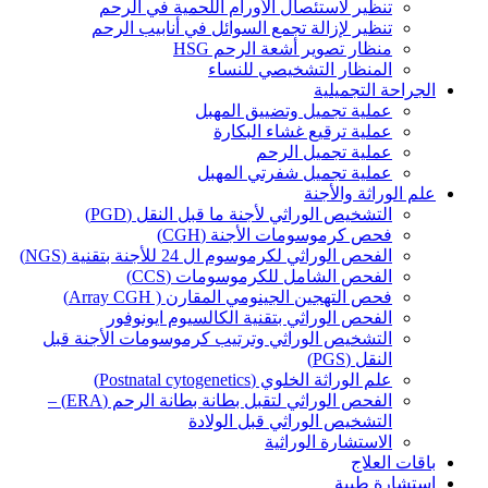
تنظير لاستئصال الأورام اللحمية في الرحم
تنظير لإزالة تجمع السوائل في أنابيب الرحم
منظار تصوير أشعة الرحم HSG
المنظار التشخيصي للنساء
الجراحة التجميلية
عملية تجميل وتضييق المهبل
عملية ترقيع غشاء البكارة
عملية تجميل الرحم
عملية تجميل شفرتي المهبل
علم الوراثة والأجنة
التشخيص الوراثي لأجنة ما قبل النقل (PGD)
فحص كرموسومات الأجنة (CGH)
الفحص الوراثي لكرموسوم ال 24 للأجنة بتقنية (NGS)
الفحص الشامل للكرموسومات (CCS)
فحص التهجين الجينومي المقارن ( Array CGH)
الفحص الوراثي بتقنية الكالسيوم ايونوفور
التشخيص الوراثي وترتيب كرموسومات الأجنة قبل
النقل (PGS)
علم الوراثة الخلوي (Postnatal cytogenetics)
الفحص الوراثي لتقبل بطانة بطانة الرحم (ERA) –
التشخيص الوراثي قبل الولادة
الاستشارة الوراثية
باقات العلاج
استشارة طبية