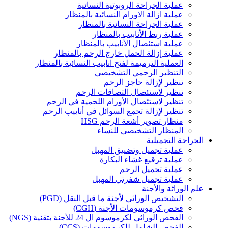
عملية الجراحة الروبوتية النسائية
عملية ازالة الاورام النسائية بالمنظار
عملية الجراحة النسائية بالمنظار
عملية ربط الأنابيب بالمنظار
عملية استئصال الأنابيب بالمنظار
عملية إزالة الحمل خارج الرحم بالمنظار
العملية الترميمة لفتح انابيب النسائية بالمنظار
التنظير الرحمي التشخيصي
تنظير لإزالة حاجز الرحم
تنظير لاستئصال التصاقات الرحم
تنظير لاستئصال الأورام اللحمية في الرحم
تنظير لإزالة تجمع السوائل في أنابيب الرحم
منظار تصوير أشعة الرحم HSG
المنظار التشخيصي للنساء
الجراحة التجميلية
عملية تجميل وتضييق المهبل
عملية ترقيع غشاء البكارة
عملية تجميل الرحم
عملية تجميل شفرتي المهبل
علم الوراثة والأجنة
التشخيص الوراثي لأجنة ما قبل النقل (PGD)
فحص كرموسومات الأجنة (CGH)
الفحص الوراثي لكرموسوم ال 24 للأجنة بتقنية (NGS)
الفحص الشامل للكرموسومات (CCS)