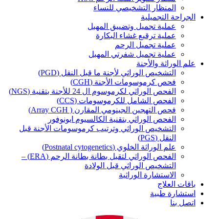
المنظار التشخيصي للنساء
الجراحة التجميلية
عملية تجميل وتضييق المهبل
عملية ترقيع غشاء البكارة
عملية تجميل الرحم
عملية تجميل شفرتي المهبل
علم الوراثة والأجنة
التشخيص الوراثي لأجنة ما قبل النقل (PGD)
فحص كرموسومات الأجنة (CGH)
الفحص الوراثي لكرموسوم ال 24 للأجنة بتقنية (NGS)
الفحص الشامل للكرموسومات (CCS)
فحص التهجين الجينومي المقارن ( Array CGH)
الفحص الوراثي بتقنية الكالسيوم ايونوفور
التشخيص الوراثي وترتيب كرموسومات الأجنة قبل
النقل (PGS)
علم الوراثة الخلوي (Postnatal cytogenetics)
الفحص الوراثي لتقبل بطانة بطانة الرحم (ERA) –
التشخيص الوراثي قبل الولادة
الاستشارة الوراثية
باقات العلاج
استشارة طبية
اتصل بنا