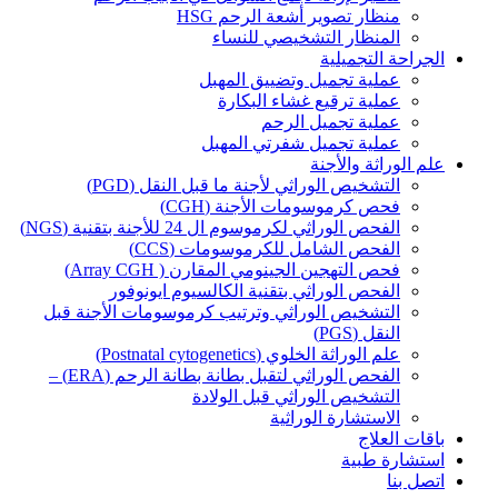
منظار تصوير أشعة الرحم HSG
المنظار التشخيصي للنساء
الجراحة التجميلية
عملية تجميل وتضييق المهبل
عملية ترقيع غشاء البكارة
عملية تجميل الرحم
عملية تجميل شفرتي المهبل
علم الوراثة والأجنة
التشخيص الوراثي لأجنة ما قبل النقل (PGD)
فحص كرموسومات الأجنة (CGH)
الفحص الوراثي لكرموسوم ال 24 للأجنة بتقنية (NGS)
الفحص الشامل للكرموسومات (CCS)
فحص التهجين الجينومي المقارن ( Array CGH)
الفحص الوراثي بتقنية الكالسيوم ايونوفور
التشخيص الوراثي وترتيب كرموسومات الأجنة قبل
النقل (PGS)
علم الوراثة الخلوي (Postnatal cytogenetics)
الفحص الوراثي لتقبل بطانة بطانة الرحم (ERA) –
التشخيص الوراثي قبل الولادة
الاستشارة الوراثية
باقات العلاج
استشارة طبية
اتصل بنا