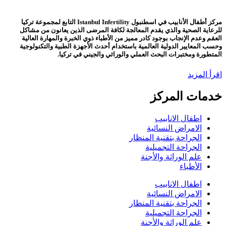
مركز أطفال الأنابيب في اسطنبول Istanbul Infertility التابع لمجموعة تركيا
للرعاية الصحية والذي يقدم المعالجة لكافة المرضى الذين يعانون من مشاكل
العقم وعدم الإنجاب بوجود كادر مميز من الأطباء ذوي الخبرة والمهارة العالية
وحسب المعايير الدولية العالمية باستخدام أحدث الأجهزة الطبية والتكنولوجية
المتطورة ومختبرات البحث العملي والوراثي والجيني في تركيا.
اقرأ المزيد
خدمات المركز
اطفال الانابيب
الامراض النسائية
الجراحة بتقنية المنظار
الجراحة التجميلية
علم الوراثة والأجنة
الأطباء
اطفال الانابيب
الامراض النسائية
الجراحة بتقنية المنظار
الجراحة التجميلية
علم الوراثة والأجنة