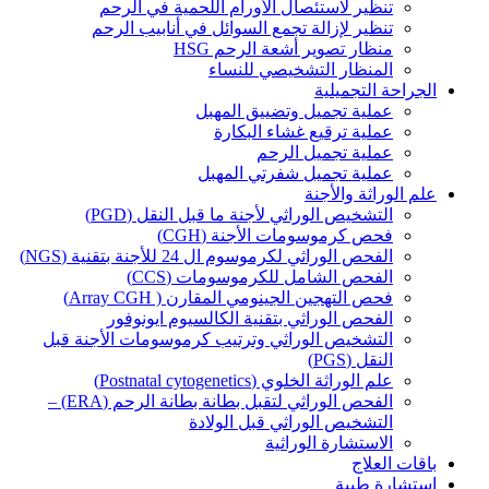
تنظير لاستئصال الأورام اللحمية في الرحم
تنظير لإزالة تجمع السوائل في أنابيب الرحم
منظار تصوير أشعة الرحم HSG
المنظار التشخيصي للنساء
الجراحة التجميلية
عملية تجميل وتضييق المهبل
عملية ترقيع غشاء البكارة
عملية تجميل الرحم
عملية تجميل شفرتي المهبل
علم الوراثة والأجنة
التشخيص الوراثي لأجنة ما قبل النقل (PGD)
فحص كرموسومات الأجنة (CGH)
الفحص الوراثي لكرموسوم ال 24 للأجنة بتقنية (NGS)
الفحص الشامل للكرموسومات (CCS)
فحص التهجين الجينومي المقارن ( Array CGH)
الفحص الوراثي بتقنية الكالسيوم ايونوفور
التشخيص الوراثي وترتيب كرموسومات الأجنة قبل
النقل (PGS)
علم الوراثة الخلوي (Postnatal cytogenetics)
الفحص الوراثي لتقبل بطانة بطانة الرحم (ERA) –
التشخيص الوراثي قبل الولادة
الاستشارة الوراثية
باقات العلاج
استشارة طبية