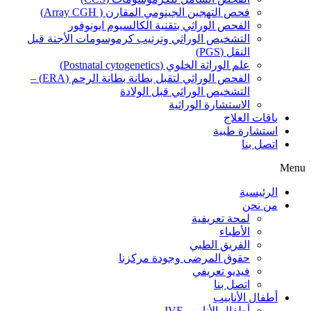
فحص التهجين الجينومي المقارن ( Array CGH)
الفحص الوراثي بتقنية الكالسيوم ايونوفور
التشخيص الوراثي وترتيب كرموسومات الأجنة قبل
النقل (PGS)
علم الوراثة الخلوي (Postnatal cytogenetics)
الفحص الوراثي لتقبل بطانة بطانة الرحم (ERA) –
التشخيص الوراثي قبل الولادة
الاستشارة الوراثية
باقات العلاج
استشارة طبية
اتصل بنا
Menu
الرئيسية
من نحن
لمحة تعريفية
الأطباء
الفريق الطبي
حقوق المرضى وجودة مركزنا
فيديو تعريفي
اتصل بنا
أطفال الأنابيب
أطفال الأنابيب IVF