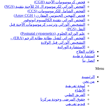
فحص كرموسومات الأجنة (CGH)
الفحص الوراثي لكرموسوم ال 24 للأجنة بتقنية (NGS)
الفحص الشامل للكرموسومات (CCS)
فحص التهجين الجينومي المقارن ( Array CGH)
الفحص الوراثي بتقنية الكالسيوم ايونوفور
التشخيص الوراثي وترتيب كرموسومات الأجنة قبل
النقل (PGS)
علم الوراثة الخلوي (Postnatal cytogenetics)
الفحص الوراثي لتقبل بطانة بطانة الرحم (ERA) –
التشخيص الوراثي قبل الولادة
الاستشارة الوراثية
باقات العلاج
استشارة طبية
اتصل بنا
Menu
الرئيسية
من نحن
لمحة تعريفية
الأطباء
الفريق الطبي
حقوق المرضى وجودة مركزنا
فيديو تعريفي