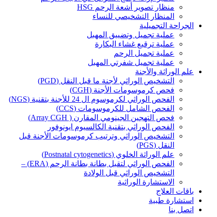
منظار تصوير أشعة الرحم HSG
المنظار التشخيصي للنساء
الجراحة التجميلية
عملية تجميل وتضييق المهبل
عملية ترقيع غشاء البكارة
عملية تجميل الرحم
عملية تجميل شفرتي المهبل
علم الوراثة والأجنة
التشخيص الوراثي لأجنة ما قبل النقل (PGD)
فحص كرموسومات الأجنة (CGH)
الفحص الوراثي لكرموسوم ال 24 للأجنة بتقنية (NGS)
الفحص الشامل للكرموسومات (CCS)
فحص التهجين الجينومي المقارن ( Array CGH)
الفحص الوراثي بتقنية الكالسيوم ايونوفور
التشخيص الوراثي وترتيب كرموسومات الأجنة قبل
النقل (PGS)
علم الوراثة الخلوي (Postnatal cytogenetics)
الفحص الوراثي لتقبل بطانة بطانة الرحم (ERA) –
التشخيص الوراثي قبل الولادة
الاستشارة الوراثية
باقات العلاج
استشارة طبية
اتصل بنا