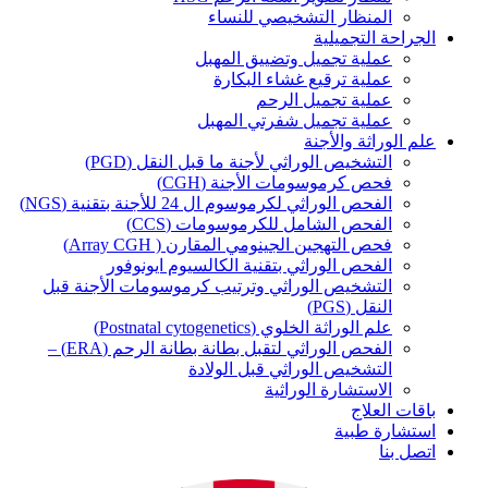
المنظار التشخيصي للنساء
الجراحة التجميلية
عملية تجميل وتضييق المهبل
عملية ترقيع غشاء البكارة
عملية تجميل الرحم
عملية تجميل شفرتي المهبل
علم الوراثة والأجنة
التشخيص الوراثي لأجنة ما قبل النقل (PGD)
فحص كرموسومات الأجنة (CGH)
الفحص الوراثي لكرموسوم ال 24 للأجنة بتقنية (NGS)
الفحص الشامل للكرموسومات (CCS)
فحص التهجين الجينومي المقارن ( Array CGH)
الفحص الوراثي بتقنية الكالسيوم ايونوفور
التشخيص الوراثي وترتيب كرموسومات الأجنة قبل
النقل (PGS)
علم الوراثة الخلوي (Postnatal cytogenetics)
الفحص الوراثي لتقبل بطانة بطانة الرحم (ERA) –
التشخيص الوراثي قبل الولادة
الاستشارة الوراثية
باقات العلاج
استشارة طبية
اتصل بنا