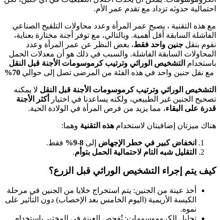
احتمالية حدوثه تزداد مع تقدم عمر الأم.
مع هذه التقنية ، يصبح عمر المرأة وعدد محاولات التلقيح الصناعي
الفاشلة السابقة أقل أهمية. وبالتالي، مع توفر أجنة مختارة بعناية،
نقوم بنقل
جنين واحد فقط
، بغض النظر عن عمر المرأة وعدد
المحاولات السابقة الفاشلة. والسبب في ذلك هو أن معدلات الحمل
باستخدام
التشخيص الوراثي وترتيب كرموسومات الأجنة قبل النقل
مع نقل جنين واحد في هذه الفئة من المرضى تصل إلى حوالي
70%
التشخيص الوراثي وترتيب كرموسومات الأجنة قبل النقل
لا يمكنه
تصحيح الجنين غير الطبيعي، ولكنه يساعدنا في اختيار
أكثر الأجنة
قدرة على البقاء
، مما يزيد من فرص المرأة في الولادة الحية.
هناك ميزتان إضافيتان لاستخدام
هذه التقنية
وهما:
انخفاض كبير في خطر الإجهاض
إلى
8-9%
فقط.
التقليل شبه التام لاحتمالية الحمل بتوأم
.
كيف يتم إجراء التشخيص الوراثي قبل الزرع؟
أخذ عينة من الجنين: يتم استخراج خلايا من الجنين في مرحلة
الكيسة الأريمية (اليوم الخامس بعد الإخصاب) دون التأثير على
نموه.
تحليل الكروموسومات: تُفحص العينة في المختبر باستخدام