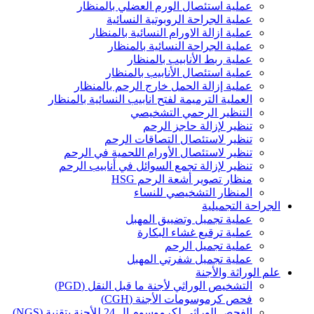
عملية استئصال الورم العضلي بالمنظار
عملية الجراحة الروبوتية النسائية
عملية ازالة الاورام النسائية بالمنظار
عملية الجراحة النسائية بالمنظار
عملية ربط الأنابيب بالمنظار
عملية استئصال الأنابيب بالمنظار
عملية إزالة الحمل خارج الرحم بالمنظار
العملية الترميمة لفتح انابيب النسائية بالمنظار
التنظير الرحمي التشخيصي
تنظير لإزالة حاجز الرحم
تنظير لاستئصال التصاقات الرحم
تنظير لاستئصال الأورام اللحمية في الرحم
تنظير لإزالة تجمع السوائل في أنابيب الرحم
منظار تصوير أشعة الرحم HSG
المنظار التشخيصي للنساء
الجراحة التجميلية
عملية تجميل وتضييق المهبل
عملية ترقيع غشاء البكارة
عملية تجميل الرحم
عملية تجميل شفرتي المهبل
علم الوراثة والأجنة
التشخيص الوراثي لأجنة ما قبل النقل (PGD)
فحص كرموسومات الأجنة (CGH)
الفحص الوراثي لكرموسوم ال 24 للأجنة بتقنية (NGS)