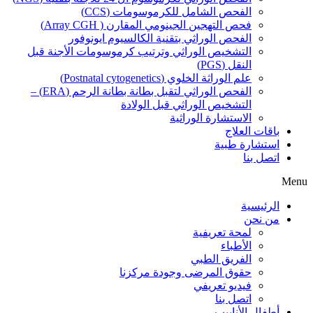
الفحص الشامل للكرموسومات (CCS)
فحص التهجين الجينومي المقارن ( Array CGH)
الفحص الوراثي بتقنية الكالسيوم ايونوفور
التشخيص الوراثي وترتيب كرموسومات الأجنة قبل
النقل (PGS)
علم الوراثة الخلوي (Postnatal cytogenetics)
الفحص الوراثي لتقبل بطانة بطانة الرحم (ERA) –
التشخيص الوراثي قبل الولادة
الاستشارة الوراثية
باقات العلاج
استشارة طبية
اتصل بنا
Menu
الرئيسية
من نحن
لمحة تعريفية
الأطباء
الفريق الطبي
حقوق المرضى وجودة مركزنا
فيديو تعريفي
اتصل بنا
أطفال الأنابيب