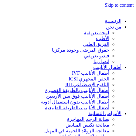
Skip to content
الرئيسية
من نحن
لمحة تعريفية
الأطباء
الفريق الطبي
حقوق المرضى وجودة مركزنا
فيديو تعريفي
اتصل بنا
أطفال الأنابيب
أطفال الأنابيب IVF
الحقن المجهري ICSI
التلقيح الإصطناعي IUI
أطفال الأنابيب بالطريقة القصيرة
أطفال الأنابيب فوق سن الأربعين
أطفال الأنابيب بدون استعمال أدوية
أطفال الأنابيب بالطريقة الطبيعية
الأمراض النسائية
بطانة الرحم المهاجرة
معالجة تكيس المبايض
معالجة الزوائد اللحمية في المهبل