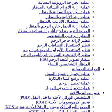
عملية الجراحة الروبوتية النسائية
عملية ازالة الاورام النسائية بالمنظار
عملية الجراحة النسائية بالمنظار
عملية ربط الأنابيب بالمنظار
عملية استئصال الأنابيب بالمنظار
عملية إزالة الحمل خارج الرحم بالمنظار
العملية الترميمة لفتح انابيب النسائية بالمنظار
التنظير الرحمي التشخيصي
تنظير لإزالة حاجز الرحم
تنظير لاستئصال التصاقات الرحم
تنظير لاستئصال الأورام اللحمية في الرحم
تنظير لإزالة تجمع السوائل في أنابيب الرحم
منظار تصوير أشعة الرحم HSG
المنظار التشخيصي للنساء
الجراحة التجميلية
عملية تجميل وتضييق المهبل
عملية ترقيع غشاء البكارة
عملية تجميل الرحم
عملية تجميل شفرتي المهبل
علم الوراثة والأجنة
التشخيص الوراثي لأجنة ما قبل النقل (PGD)
فحص كرموسومات الأجنة (CGH)
الفحص الوراثي لكرموسوم ال 24 للأجنة بتقنية (NGS)
الفحص الشامل للكرموسومات (CCS)