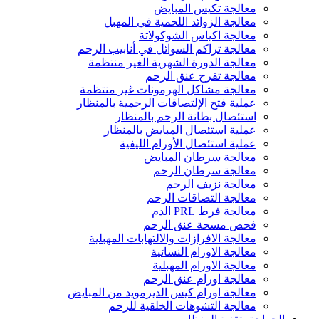
معالجة تكيس المبايض
معالجة الزوائد اللحمية في المهبل
معالجة اكياس الشوكولاتة
معالجة تراكم السوائل في أنابيب الرحم
معالجة الدورة الشهرية الغير منتظمة
معالجة تقرح عنق الرحم
معالجة مشاكل الهرمونات غير منتظمة
عملية فتح الإلتصاقات الرحمية بالمنظار
استئصال بطانة الرحم بالمنظار
عملية استئصال المبايض بالمنظار
عملية استئصال الأورام الليفية
معالجة سرطان المبايض
معالجة سرطان الرحم
معالجة نزيف الرحم
معالجة التصاقات الرحم
معالجة فرط PRL الدم
فحص مسحة عنق الرحم
معالجة الافرازات والالتهابات المهبلية
معالجة الاورام النسائية
معالجة الاورام المهبلية
معالجة اورام عنق الرحم
معالجة اورام كيس الديرمويد من المبايض
معالجة التشوهات الخلقية للرحم