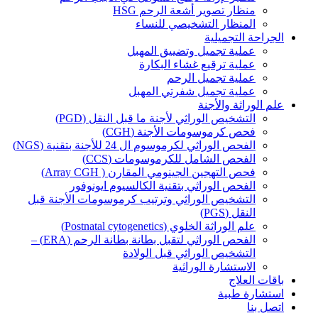
منظار تصوير أشعة الرحم HSG
المنظار التشخيصي للنساء
الجراحة التجميلية
عملية تجميل وتضييق المهبل
عملية ترقيع غشاء البكارة
عملية تجميل الرحم
عملية تجميل شفرتي المهبل
علم الوراثة والأجنة
التشخيص الوراثي لأجنة ما قبل النقل (PGD)
فحص كرموسومات الأجنة (CGH)
الفحص الوراثي لكرموسوم ال 24 للأجنة بتقنية (NGS)
الفحص الشامل للكرموسومات (CCS)
فحص التهجين الجينومي المقارن ( Array CGH)
الفحص الوراثي بتقنية الكالسيوم ايونوفور
التشخيص الوراثي وترتيب كرموسومات الأجنة قبل
النقل (PGS)
علم الوراثة الخلوي (Postnatal cytogenetics)
الفحص الوراثي لتقبل بطانة بطانة الرحم (ERA) –
التشخيص الوراثي قبل الولادة
الاستشارة الوراثية
باقات العلاج
استشارة طبية
اتصل بنا