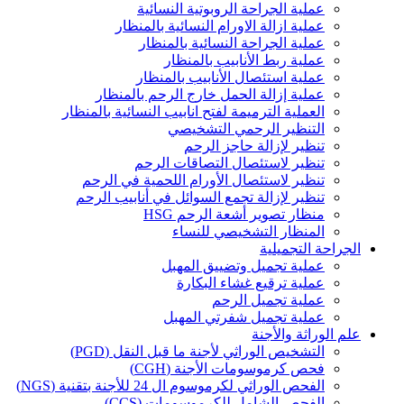
عملية الجراحة الروبوتية النسائية
عملية ازالة الاورام النسائية بالمنظار
عملية الجراحة النسائية بالمنظار
عملية ربط الأنابيب بالمنظار
عملية استئصال الأنابيب بالمنظار
عملية إزالة الحمل خارج الرحم بالمنظار
العملية الترميمة لفتح انابيب النسائية بالمنظار
التنظير الرحمي التشخيصي
تنظير لإزالة حاجز الرحم
تنظير لاستئصال التصاقات الرحم
تنظير لاستئصال الأورام اللحمية في الرحم
تنظير لإزالة تجمع السوائل في أنابيب الرحم
منظار تصوير أشعة الرحم HSG
المنظار التشخيصي للنساء
الجراحة التجميلية
عملية تجميل وتضييق المهبل
عملية ترقيع غشاء البكارة
عملية تجميل الرحم
عملية تجميل شفرتي المهبل
علم الوراثة والأجنة
التشخيص الوراثي لأجنة ما قبل النقل (PGD)
فحص كرموسومات الأجنة (CGH)
الفحص الوراثي لكرموسوم ال 24 للأجنة بتقنية (NGS)
الفحص الشامل للكرموسومات (CCS)