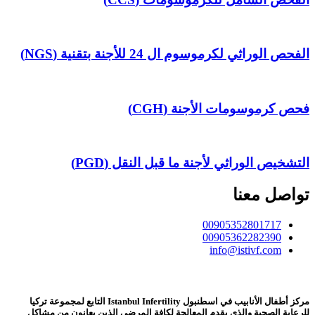
الفحص الوراثي لكرموسوم ال 24 للأجنة بتقنية (NGS)
فحص كرموسومات الأجنة (CGH)
التشخيص الوراثي لأجنة ما قبل النقل (PGD)
تواصل معنا
00905352801717
00905362282390
info@istivf.com
مركز أطفال الأنابيب في اسطنبول Istanbul Infertility التابع لمجموعة تركيا
للرعاية الصحية والذي يقدم المعالجة لكافة المرضى الذين يعانون من مشاكل