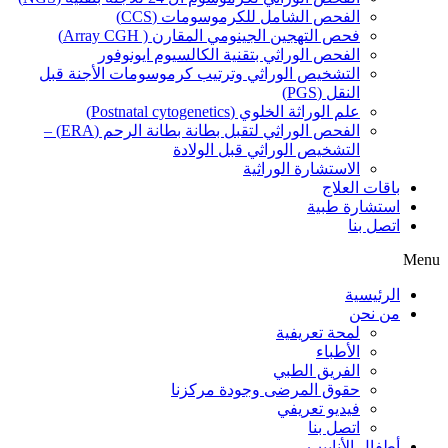
الفحص الشامل للكرموسومات (CCS)
فحص التهجين الجينومي المقارن ( Array CGH)
الفحص الوراثي بتقنية الكالسيوم ايونوفور
التشخيص الوراثي وترتيب كرموسومات الأجنة قبل
النقل (PGS)
علم الوراثة الخلوي (Postnatal cytogenetics)
الفحص الوراثي لتقبل بطانة بطانة الرحم (ERA) –
التشخيص الوراثي قبل الولادة
الاستشارة الوراثية
باقات العلاج
استشارة طبية
اتصل بنا
Menu
الرئيسية
من نحن
لمحة تعريفية
الأطباء
الفريق الطبي
حقوق المرضى وجودة مركزنا
فيديو تعريفي
اتصل بنا
أطفال الأنابيب