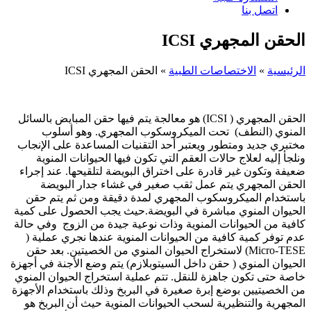
اتصل بنا
الحقن المجهري ICSI
الرئيسية
»
الاختصاصات الطبية
»
الحقن المجهري ICSI
الحقن المجهري ( ICSI) هو معالجة يتم فيها حقن المبايض بالسائل
المنوي (النطف) تحت الميكروسكوب المجهري. وهو أسلوب
مختبري جديد ومتطور ويعتبر أحد التقنيات المساعدة على الإنجاب
ونلجأ إليه لعلاج حالات العقم التي تكون فيها الحيوانات المنوية
ضعيفة وتكون غير قادرة على اختراق البويضة لتلقيحها. عند إجراء
الحقن المجهري يتم عمل ثقب صغير في غشاء جدار البويضة
باستخدام الميكروسكوب المجهري لمدة دقيقة ومن ثم يتم حقن
الحيوان المنوي مباشرة في البويضة.حيث يجب الحصول على كمية
كافية من الحيوانات المنوية وذات نوعية جيدة من الزوج وفي حالة
عدم توفر كمية كافية من الحيوانات المنوية عندها نجري عملية (
Micro-TESE) لاستخراج الحيوان المنوي من الخصيتين. بعد حقن
الحيوان المنوي ( حقن داخل السيتوبلازم) يتم وضع الأجنة في أجهزة
خاصة حتى تكون جاهزة للنقل. تتم عملية استخراج الحيوان المنوي
من الخصيتيين بوضع إبرة صغيرة في البربخ وذلك باستخدام الأجهزة
المجهرية والتنظيرية لسحب الحيوانات المنوية حيث أن البربخ هو