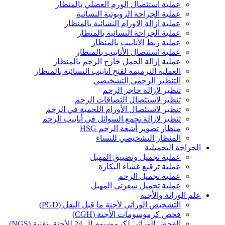
عملية استئصال الورم العضلي بالمنظار
عملية الجراحة الروبوتية النسائية
عملية ازالة الاورام النسائية بالمنظار
عملية الجراحة النسائية بالمنظار
عملية ربط الأنابيب بالمنظار
عملية استئصال الأنابيب بالمنظار
عملية إزالة الحمل خارج الرحم بالمنظار
العملية الترميمة لفتح انابيب النسائية بالمنظار
التنظير الرحمي التشخيصي
تنظير لإزالة حاجز الرحم
تنظير لاستئصال التصاقات الرحم
تنظير لاستئصال الأورام اللحمية في الرحم
تنظير لإزالة تجمع السوائل في أنابيب الرحم
منظار تصوير أشعة الرحم HSG
المنظار التشخيصي للنساء
الجراحة التجميلية
عملية تجميل وتضييق المهبل
عملية ترقيع غشاء البكارة
عملية تجميل الرحم
عملية تجميل شفرتي المهبل
علم الوراثة والأجنة
التشخيص الوراثي لأجنة ما قبل النقل (PGD)
فحص كرموسومات الأجنة (CGH)
الفحص الوراثي لكرموسوم ال 24 للأجنة بتقنية (NGS)