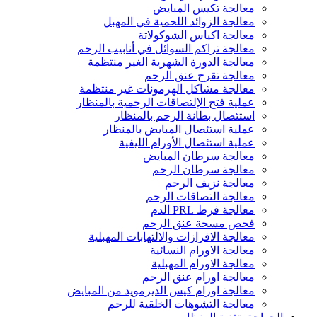
معالجة تكيس المبايض
معالجة الزوائد اللحمية في المهبل
معالجة اكياس الشوكولاتة
معالجة تراكم السوائل في أنابيب الرحم
معالجة الدورة الشهرية الغير منتظمة
معالجة تقرح عنق الرحم
معالجة مشاكل الهرمونات غير منتظمة
عملية فتح الإلتصاقات الرحمية بالمنظار
استئصال بطانة الرحم بالمنظار
عملية استئصال المبايض بالمنظار
عملية استئصال الأورام الليفية
معالجة سرطان المبايض
معالجة سرطان الرحم
معالجة نزيف الرحم
معالجة التصاقات الرحم
معالجة فرط PRL الدم
فحص مسحة عنق الرحم
معالجة الافرازات والالتهابات المهبلية
معالجة الاورام النسائية
معالجة الاورام المهبلية
معالجة اورام عنق الرحم
معالجة اورام كيس الديرمويد من المبايض
معالجة التشوهات الخلقية للرحم