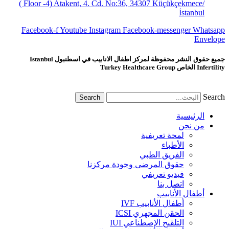
( Floor -4) Atakent, 4. Cd. No:36, 34307 Küçükçekmece/
İstanbul
Facebook-f
Youtube
Instagram
Facebook-messenger
Whatsapp
Envelope
جميع حقوق النشر محفوظة لمركز اطفال الانابيب في اسطنبول Istanbul
Infertility الخاص Turkey Healthcare Group
Search
Search
الرئيسية
من نحن
لمحة تعريفية
الأطباء
الفريق الطبي
حقوق المرضى وجودة مركزنا
فيديو تعريفي
اتصل بنا
أطفال الأنابيب
أطفال الأنابيب IVF
الحقن المجهري ICSI
التلقيح الإصطناعي IUI