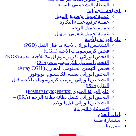
المنظار التشخيصي للنساء
الجراحة التجميلية
عملية تجميل وتضييق المهبل
عملية ترقيع غشاء البكارة
عملية تجميل الرحم
عملية تجميل شفرتي المهبل
علم الوراثة والأجنة
التشخيص الوراثي لأجنة ما قبل النقل (PGD)
فحص كرموسومات الأجنة (CGH)
الفحص الوراثي لكرموسوم ال 24 للأجنة بتقنية (NGS)
الفحص الشامل للكرموسومات (CCS)
فحص التهجين الجينومي المقارن ( Array CGH)
الفحص الوراثي بتقنية الكالسيوم ايونوفور
التشخيص الوراثي وترتيب كرموسومات الأجنة قبل
النقل (PGS)
علم الوراثة الخلوي (Postnatal cytogenetics)
الفحص الوراثي لتقبل بطانة بطانة الرحم (ERA) –
التشخيص الوراثي قبل الولادة
الاستشارة الوراثية
باقات العلاج
استشارة طبية
اتصل بنا