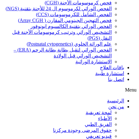
فحص كرموسومات الأجنة (CGH)
الفحص الوراثي لكرموسوم ال 24 للأجنة بتقنية (NGS)
الفحص الشامل للكرموسومات (CCS)
فحص التهجين الجينومي المقارن ( Array CGH)
الفحص الوراثي بتقنية الكالسيوم ايونوفور
التشخيص الوراثي وترتيب كرموسومات الأجنة قبل
النقل (PGS)
علم الوراثة الخلوي (Postnatal cytogenetics)
الفحص الوراثي لتقبل بطانة بطانة الرحم (ERA) –
التشخيص الوراثي قبل الولادة
الاستشارة الوراثية
باقات العلاج
استشارة طبية
اتصل بنا
Menu
الرئيسية
من نحن
لمحة تعريفية
الأطباء
الفريق الطبي
حقوق المرضى وجودة مركزنا
فيديو تعريفي