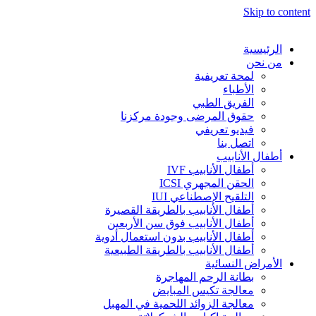
Skip to content
الرئيسية
من نحن
لمحة تعريفية
الأطباء
الفريق الطبي
حقوق المرضى وجودة مركزنا
فيديو تعريفي
اتصل بنا
أطفال الأنابيب
أطفال الأنابيب IVF
الحقن المجهري ICSI
التلقيح الإصطناعي IUI
أطفال الأنابيب بالطريقة القصيرة
أطفال الأنابيب فوق سن الأربعين
أطفال الأنابيب بدون استعمال أدوية
أطفال الأنابيب بالطريقة الطبيعية
الأمراض النسائية
بطانة الرحم المهاجرة
معالجة تكيس المبايض
معالجة الزوائد اللحمية في المهبل