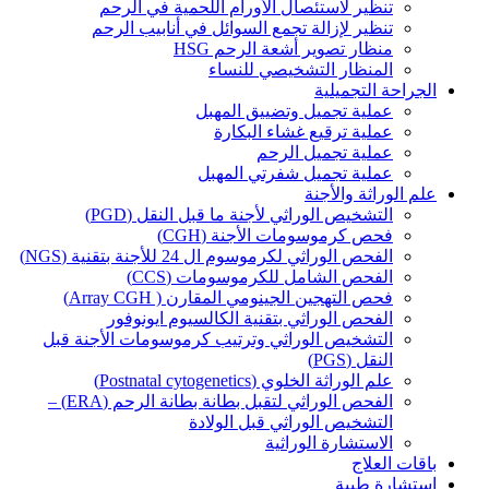
تنظير لاستئصال الأورام اللحمية في الرحم
تنظير لإزالة تجمع السوائل في أنابيب الرحم
منظار تصوير أشعة الرحم HSG
المنظار التشخيصي للنساء
الجراحة التجميلية
عملية تجميل وتضييق المهبل
عملية ترقيع غشاء البكارة
عملية تجميل الرحم
عملية تجميل شفرتي المهبل
علم الوراثة والأجنة
التشخيص الوراثي لأجنة ما قبل النقل (PGD)
فحص كرموسومات الأجنة (CGH)
الفحص الوراثي لكرموسوم ال 24 للأجنة بتقنية (NGS)
الفحص الشامل للكرموسومات (CCS)
فحص التهجين الجينومي المقارن ( Array CGH)
الفحص الوراثي بتقنية الكالسيوم ايونوفور
التشخيص الوراثي وترتيب كرموسومات الأجنة قبل
النقل (PGS)
علم الوراثة الخلوي (Postnatal cytogenetics)
الفحص الوراثي لتقبل بطانة بطانة الرحم (ERA) –
التشخيص الوراثي قبل الولادة
الاستشارة الوراثية
باقات العلاج
استشارة طبية