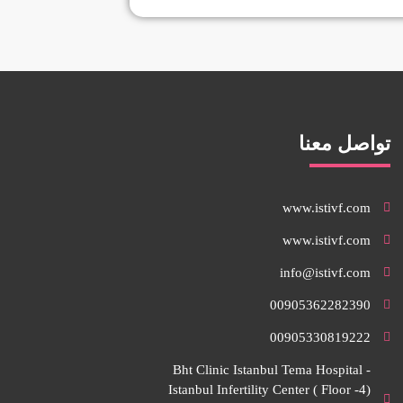
تواصل معنا
www.istivf.com
www.istivf.com
info@istivf.com
00905362282390
00905330819222
Bht Clinic Istanbul Tema Hospital -
Istanbul Infertility Center ( Floor -4)