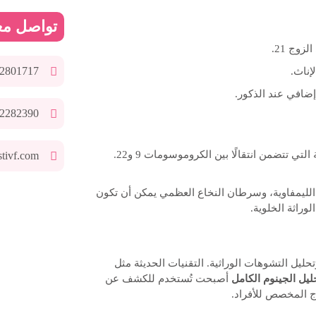
تواصل مع
وج 21.
2801717
2282390
تي تتضمن انتقالًا بين الكروموسومات 9 و22.
stivf.com
لليمفاوية، وسرطان النخاع العظمي يمكن أن تكون
وراثة الخلوية.
حليل التشوهات الوراثية. التقنيات الحديثة مثل
ليل الجينوم الكامل
أصبحت تُستخدم للكشف عن
اج المخصص للأفراد.