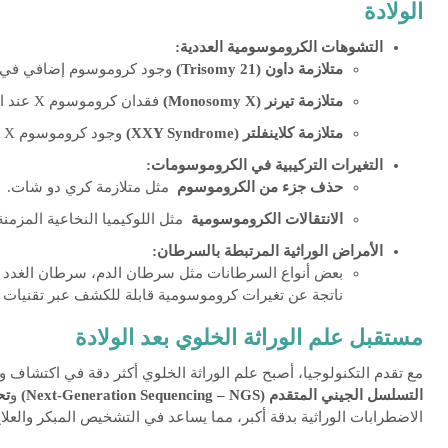
الولادة
التشوهات الكروموسومية العددية
:
متلازمة داون
(Trisomy 21)
وجود كروموسوم إضافي في الز
متلازمة تيرنر
(Monosomy X)
فقدان كروموسوم X عند الإناث.
متلازمة كلاينفلتر
(XXY Syndrome)
وجود كروموسوم X إضافي عند الذكور.
التغيرات التركيبية في الكروموسومات
:
حذف جزء من الكروموسوم
مثل متلازمة كري دو شات.
الانتقالات الكروموسومية
مثل اللوكيميا النخاعية المزمنة ال
الأمراض الوراثية المرتبطة بالسرطان
:
بعض أنواع السرطانات مثل سرطان الدم، سرطان الغدد ا
ناتجة عن تغيرات كروموسومية قابلة للكشف عبر تقنيات ال
مستقبل علم الوراثة الخلوي بعد الولادة
مع تقدم التكنولوجيا، أصبح علم الوراثة الخلوي أكثر دقة في اكتشاف وت
التسلسل الجيني المتقدم
(Next-Generation Sequencing – NGS)
و
تح
الاضطرابات الوراثية بدقة أكبر، مما يساعد في التشخيص المبكر والعل