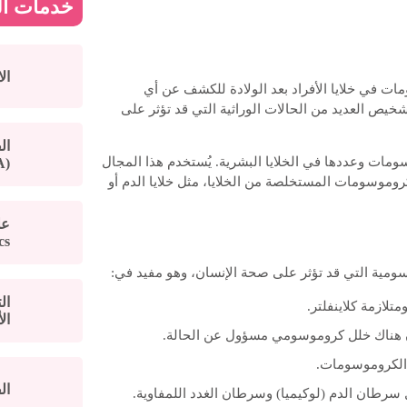
خدمات ال
ال
ت في خلايا الأفراد بعد الولادة للكشف عن أي
ص العديد من الحالات الوراثية التي قد تؤثر على
ال
ي يدرس بنية الكروموسومات وعددها في الخلايا البشرية. يُستخدم هذا المجال
(ERA) – التشخيص الوراثي قبل الولادة
وموسومات المستخلصة من الخلايا، مثل خلايا الدم أو
s)
سومية التي قد تؤثر على صحة الإنسان، وهو مفيد في:
ال
متلازمة كلاينفلتر.
الأ
ن هناك خلل كروموسومي مسؤول عن الحالة.
 الكروموسومات.
ال
سرطان الدم (لوكيميا) وسرطان الغدد اللمفاوية.