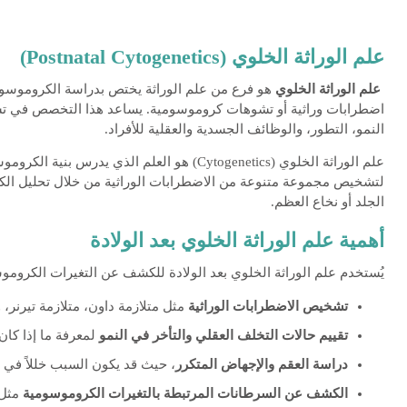
علم الوراثة الخلوي
(Postnatal Cytogenetics)
علم الوراثة الخلوي
هو فرع من علم الوراثة يختص بدراسة الكروموسوما
اضطرابات وراثية أو تشوهات كروموسومية. يساعد هذا التخصص في تشخي
النمو، التطور، والوظائف الجسدية والعقلية للأفراد.
علم الوراثة الخلوي (Cytogenetics) هو العلم الذ
لتشخيص مجموعة متنوعة من الاضطرابات الوراثية من خلال تحليل الكر
الجلد أو نخاع العظم.
أهمية علم الوراثة الخلوي بعد الولادة
يُستخدم علم الوراثة الخلوي بعد الولادة للكشف عن التغيرات الكرومو
تشخيص الاضطرابات الوراثية
مثل متلازمة داون، متلازمة تيرنر، و
تقييم حالات التخلف العقلي والتأخر في النمو
لمعرفة ما إذا كا
دراسة العقم والإجهاض المتكرر
، حيث قد يكون السبب خللاً في
الكشف عن السرطانات المرتبطة بالتغيرات الكروموسومية
مثل 