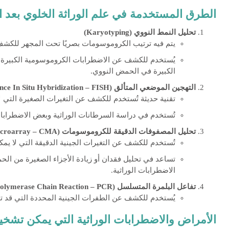
الطرق المستخدمة في علم الوراثة الخلوي بعد ال
تحليل النمط النووي
(Karyotyping)
يتم فيه ترتيب الكروموسومات بصريًا تحت المجهر للكشف
الكبيرة في الحمض النووي.
التهجين الموضعي المتألق
(Fluorescence In Situ Hybridization – FISH)
تقنية حديثة تُستخدم للكشف عن التغيرات الصغيرة التي ل
تُستخدم في دراسة السرطانات الوراثية وبعض الاضطرابا
تحليل المصفوفات الدقيقة للكروموسومات
(Chromosomal Microarray – CMA)
تُستخدم للكشف عن التغيرات الجينية الدقيقة التي لا يمك
تساعد في تحليل فقدان أو زيادة الأجزاء الصغيرة من ا
الاضطرابات الوراثية.
تفاعل البلمرة المتسلسل
(Polymerase Chain Reaction – PCR)
يُستخدم للكشف عن الطفرات الجينية المحددة التي قد تؤ
الأمراض والاضطرابات الوراثية التي يمكن تشخيص