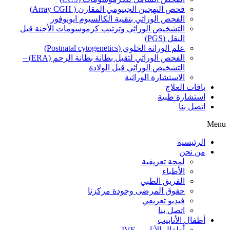
فحص التهجين الجينومي المقارن ( Array CGH)
الفحص الوراثي بتقنية الكالسيوم ايونوفور
التشخيص الوراثي وترتيب كرموسومات الأجنة قبل
النقل (PGS)
علم الوراثة الخلوي (Postnatal cytogenetics)
الفحص الوراثي لتقبل بطانة بطانة الرحم (ERA) –
التشخيص الوراثي قبل الولادة
الاستشارة الوراثية
باقات العلاج
استشارة طبية
اتصل بنا
Menu
الرئيسية
من نحن
لمحة تعريفية
الأطباء
الفريق الطبي
حقوق المرضى وجودة مركزنا
فيديو تعريفي
اتصل بنا
أطفال الأنابيب
أطفال الأنابيب IVF