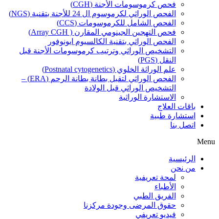
فحص كرموسومات الأجنة (CGH)
الفحص الوراثي لكرموسوم ال 24 للأجنة بتقنية (NGS)
الفحص الشامل للكرموسومات (CCS)
فحص التهجين الجينومي المقارن ( Array CGH)
الفحص الوراثي بتقنية الكالسيوم ايونوفور
التشخيص الوراثي وترتيب كرموسومات الأجنة قبل
النقل (PGS)
علم الوراثة الخلوي (Postnatal cytogenetics)
الفحص الوراثي لتقبل بطانة بطانة الرحم (ERA) –
التشخيص الوراثي قبل الولادة
الاستشارة الوراثية
باقات العلاج
استشارة طبية
اتصل بنا
Menu
الرئيسية
من نحن
لمحة تعريفية
الأطباء
الفريق الطبي
حقوق المرضى وجودة مركزنا
فيديو تعريفي