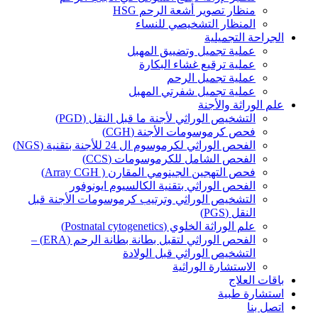
منظار تصوير أشعة الرحم HSG
المنظار التشخيصي للنساء
الجراحة التجميلية
عملية تجميل وتضييق المهبل
عملية ترقيع غشاء البكارة
عملية تجميل الرحم
عملية تجميل شفرتي المهبل
علم الوراثة والأجنة
التشخيص الوراثي لأجنة ما قبل النقل (PGD)
فحص كرموسومات الأجنة (CGH)
الفحص الوراثي لكرموسوم ال 24 للأجنة بتقنية (NGS)
الفحص الشامل للكرموسومات (CCS)
فحص التهجين الجينومي المقارن ( Array CGH)
الفحص الوراثي بتقنية الكالسيوم ايونوفور
التشخيص الوراثي وترتيب كرموسومات الأجنة قبل
النقل (PGS)
علم الوراثة الخلوي (Postnatal cytogenetics)
الفحص الوراثي لتقبل بطانة بطانة الرحم (ERA) –
التشخيص الوراثي قبل الولادة
الاستشارة الوراثية
باقات العلاج
استشارة طبية
اتصل بنا