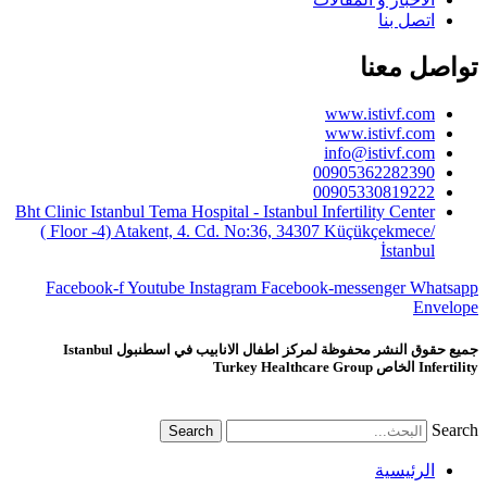
اتصل بنا
تواصل معنا
www.istivf.com
www.istivf.com
info@istivf.com
00905362282390
00905330819222
Bht Clinic Istanbul Tema Hospital - Istanbul Infertility Center
( Floor -4) Atakent, 4. Cd. No:36, 34307 Küçükçekmece/
İstanbul
Facebook-f
Youtube
Instagram
Facebook-messenger
Whatsapp
Envelope
جميع حقوق النشر محفوظة لمركز اطفال الانابيب في اسطنبول Istanbul
Infertility الخاص Turkey Healthcare Group
Search
Search
الرئيسية