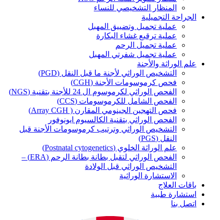
المنظار التشخيصي للنساء
الجراحة التجميلية
عملية تجميل وتضييق المهبل
عملية ترقيع غشاء البكارة
عملية تجميل الرحم
عملية تجميل شفرتي المهبل
علم الوراثة والأجنة
التشخيص الوراثي لأجنة ما قبل النقل (PGD)
فحص كرموسومات الأجنة (CGH)
الفحص الوراثي لكرموسوم ال 24 للأجنة بتقنية (NGS)
الفحص الشامل للكرموسومات (CCS)
فحص التهجين الجينومي المقارن ( Array CGH)
الفحص الوراثي بتقنية الكالسيوم ايونوفور
التشخيص الوراثي وترتيب كرموسومات الأجنة قبل
النقل (PGS)
علم الوراثة الخلوي (Postnatal cytogenetics)
الفحص الوراثي لتقبل بطانة بطانة الرحم (ERA) –
التشخيص الوراثي قبل الولادة
الاستشارة الوراثية
باقات العلاج
استشارة طبية
اتصل بنا