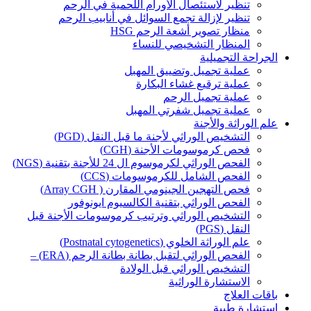
تنظير لاستئصال الأورام اللحمية في الرحم
تنظير لإزالة تجمع السوائل في أنابيب الرحم
منظار تصوير أشعة الرحم HSG
المنظار التشخيصي للنساء
الجراحة التجميلية
عملية تجميل وتضييق المهبل
عملية ترقيع غشاء البكارة
عملية تجميل الرحم
عملية تجميل شفرتي المهبل
علم الوراثة والأجنة
التشخيص الوراثي لأجنة ما قبل النقل (PGD)
فحص كرموسومات الأجنة (CGH)
الفحص الوراثي لكرموسوم ال 24 للأجنة بتقنية (NGS)
الفحص الشامل للكرموسومات (CCS)
فحص التهجين الجينومي المقارن ( Array CGH)
الفحص الوراثي بتقنية الكالسيوم ايونوفور
التشخيص الوراثي وترتيب كرموسومات الأجنة قبل
النقل (PGS)
علم الوراثة الخلوي (Postnatal cytogenetics)
الفحص الوراثي لتقبل بطانة بطانة الرحم (ERA) –
التشخيص الوراثي قبل الولادة
الاستشارة الوراثية
باقات العلاج
استشارة طبية