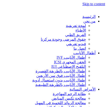
Skip to content
الرئيسية
من نحن
لمحة تعريفية
الأطباء
الفريق الطبي
حقوق المرضى وجودة مركزنا
فيديو تعريفي
اتصل بنا
أطفال الأنابيب
أطفال الأنابيب IVF
الحقن المجهري ICSI
التلقيح الإصطناعي IUI
أطفال الأنابيب بالطريقة القصيرة
أطفال الأنابيب فوق سن الأربعين
أطفال الأنابيب بدون استعمال أدوية
أطفال الأنابيب بالطريقة الطبيعية
الأمراض النسائية
بطانة الرحم المهاجرة
معالجة تكيس المبايض
معالجة الزوائد اللحمية في المهبل