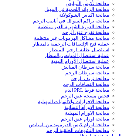
معالجة تكيس المبايض
معالجة الزوائد اللحمية في المهبل
معالجة اكياس الشوكولاتة
معالجة تراكم السوائل في أنابيب الرحم
معالجة الدورة الشهرية الغير منتظمة
معالجة تقرح عنق الرحم
معالجة مشاكل الهرمونات غير منتظمة
عملية فتح الإلتصاقات الرحمية بالمنظار
استئصال بطانة الرحم بالمنظار
عملية استئصال المبايض بالمنظار
عملية استئصال الأورام الليفية
معالجة سرطان المبايض
معالجة سرطان الرحم
معالجة نزيف الرحم
معالجة التصاقات الرحم
معالجة فرط PRL الدم
فحص مسحة عنق الرحم
معالجة الافرازات والالتهابات المهبلية
معالجة الاورام النسائية
معالجة الاورام المهبلية
معالجة اورام عنق الرحم
معالجة اورام كيس الديرمويد من المبايض
معالجة التشوهات الخلقية للرحم