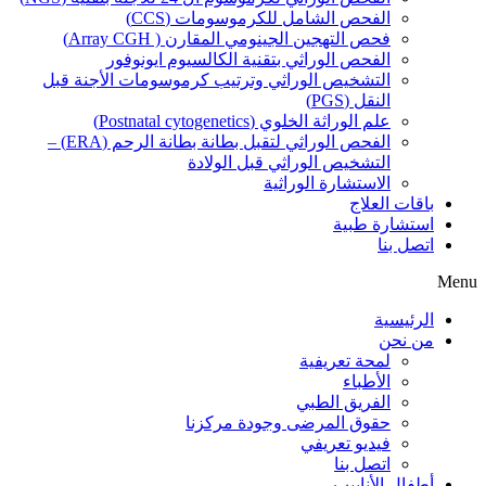
الفحص الشامل للكرموسومات (CCS)
فحص التهجين الجينومي المقارن ( Array CGH)
الفحص الوراثي بتقنية الكالسيوم ايونوفور
التشخيص الوراثي وترتيب كرموسومات الأجنة قبل
النقل (PGS)
علم الوراثة الخلوي (Postnatal cytogenetics)
الفحص الوراثي لتقبل بطانة بطانة الرحم (ERA) –
التشخيص الوراثي قبل الولادة
الاستشارة الوراثية
باقات العلاج
استشارة طبية
اتصل بنا
Menu
الرئيسية
من نحن
لمحة تعريفية
الأطباء
الفريق الطبي
حقوق المرضى وجودة مركزنا
فيديو تعريفي
اتصل بنا
أطفال الأنابيب