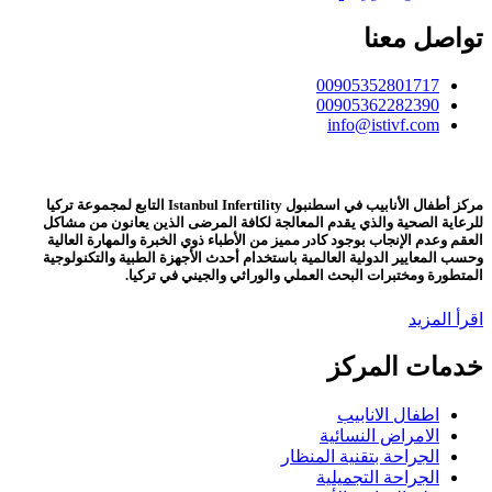
تواصل معنا
00905352801717
00905362282390
info@istivf.com
مركز أطفال الأنابيب في اسطنبول Istanbul Infertility التابع لمجموعة تركيا
للرعاية الصحية والذي يقدم المعالجة لكافة المرضى الذين يعانون من مشاكل
العقم وعدم الإنجاب بوجود كادر مميز من الأطباء ذوي الخبرة والمهارة العالية
وحسب المعايير الدولية العالمية باستخدام أحدث الأجهزة الطبية والتكنولوجية
المتطورة ومختبرات البحث العملي والوراثي والجيني في تركيا.
اقرأ المزيد
خدمات المركز
اطفال الانابيب
الامراض النسائية
الجراحة بتقنية المنظار
الجراحة التجميلية