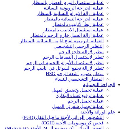
عملية استئصال الورم العضلي بالمنظار
عملية الجراحة الروبوتية النسائية
عملية ازالة الاورام النسائية بالمنظار
عملية الجراحة النسائية بالمنظار
عملية ربط الأنابيب بالمنظار
عملية استئصال الأنابيب بالمنظار
عملية إزالة الحمل خارج الرحم بالمنظار
العملية الترميمة لفتح انابيب النسائية بالمنظار
التنظير الرحمي التشخيصي
تنظير لإزالة حاجز الرحم
تنظير لاستئصال التصاقات الرحم
تنظير لاستئصال الأورام اللحمية في الرحم
تنظير لإزالة تجمع السوائل في أنابيب الرحم
منظار تصوير أشعة الرحم HSG
المنظار التشخيصي للنساء
الجراحة التجميلية
عملية تجميل وتضييق المهبل
عملية ترقيع غشاء البكارة
عملية تجميل الرحم
عملية تجميل شفرتي المهبل
علم الوراثة والأجنة
التشخيص الوراثي لأجنة ما قبل النقل (PGD)
فحص كرموسومات الأجنة (CGH)
الفحص الوراثي لكرموسوم ال 24 للأجنة بتقنية (NGS)