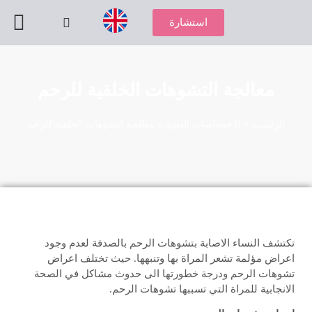
استشارة
استشارة طبية
باقات العل
علم الوراثة و
أطفال الأ
الجراحة بتقني
الأمراض ا
الجراحة ا
معالجة التشوهات الخلقية للرحم
الرئيسية
»
الاختصاصات الطبية
»
معالجة التشوهات الخلقية للرحم
تكتشف النساء الاصابة بتشوهات الرحم بالصدفة لعدم وجود
اعراض مؤلمة تشعر المراة بها وتنبهها. حيث تختلف اعراض
تشوهات الرحم ودرجة خطورتها الى حدوث مشاكل في الصحة
الانجابية للمراة التي تسببها تشوهات الرحم.