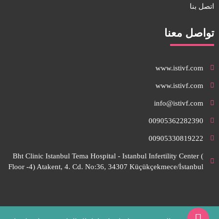
اتصل بنا
تواصل معنا
www.istivf.com
www.istivf.com
info@istivf.com
00905362282390
00905330819222
Bht Clinic Istanbul Tema Hospital - Istanbul Infertility Center (
Floor -4) Atakent, 4. Cd. No:36, 34307 Küçükçekmece/İstanbul