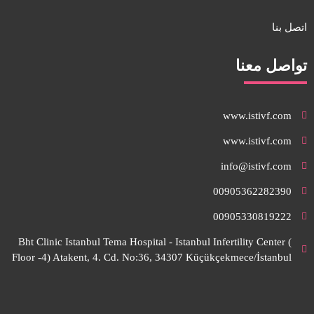
اتصل بنا
تواصل معنا
www.istivf.com
www.istivf.com
info@istivf.com
00905362282390
00905330819222
Bht Clinic Istanbul Tema Hospital - Istanbul Infertility Center (
Floor -4) Atakent, 4. Cd. No:36, 34307 Küçükçekmece/İstanbul