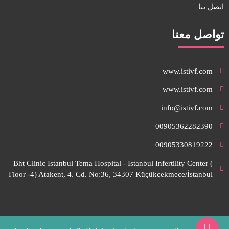
اتصل بنا
تواصل معنا
www.istivf.com
www.istivf.com
info@istivf.com
00905362282390
00905330819222
Bht Clinic Istanbul Tema Hospital - Istanbul Infertility Center (
Floor -4) Atakent, 4. Cd. No:36, 34307 Küçükçekmece/İstanbul