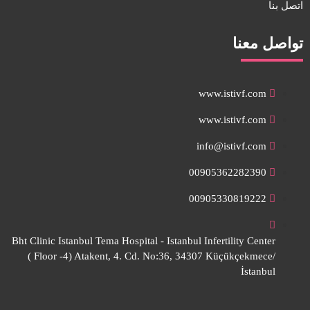
اتصل بنا
تواصل معنا
www.istivf.com
www.istivf.com
info@istivf.com
00905362282390
00905330819222
Bht Clinic Istanbul Tema Hospital - Istanbul Infertility Center
( Floor -4) Atakent, 4. Cd. No:36, 34307 Küçükçekmece/
İstanbul