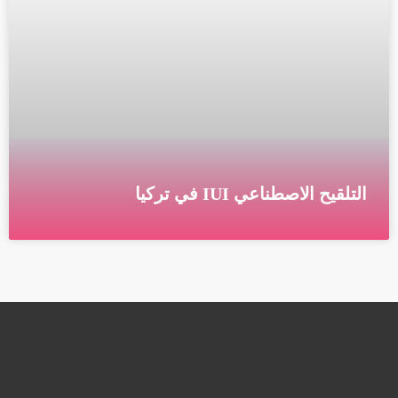
التلقيح الاصطناعي IUI في تركيا
التلقيح الاصطناعي التلقيح داخل الرحم IUI هو علاج
الخصوبة ينطوي على وضع الحيوانات المنوية داخل رحم
المرأة لتسهيل الاخصاب. الهدف من IUI هو زيادة عدد
قراءة المزيد »