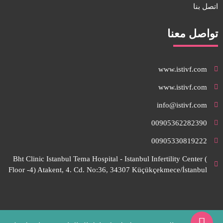
اتصل بنا
تواصل معنا
www.istivf.com
www.istivf.com
info@istivf.com
00905362282390
00905330819222
Bht Clinic Istanbul Tema Hospital - Istanbul Infertility Center (
Floor -4) Atakent, 4. Cd. No:36, 34307 Küçükçekmece/İstanbul