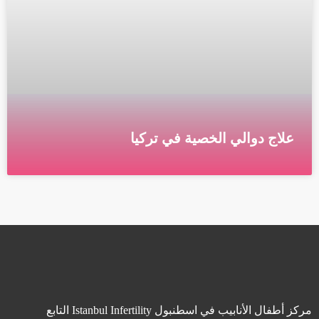
علاج دوالي الخصية في تركيا
علاج دوالي الخصية في تركيا يصنع الجهاز التناسلي الذكري
الحيوانات المنوية ويخزنها ويحركها. كيس الصفن هو كيس
من الجلد يحمل الخصيتين, حيث يتم تصنيع الحيوانات
قراءة المزيد »
مركز أطفال الأنابيب في اسطنبول Istanbul Infertility التابع