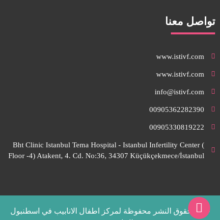
تواصل معنا
www.istivf.com
www.istivf.com
info@istivf.com
00905362282390
00905330819222
Bht Clinic Istanbul Tema Hospital - Istanbul Infertility Center (
Floor -4) Atakent, 4. Cd. No:36, 34307 Küçükçekmece/İstanbul
جميع حقوق النشر محفوظة لمركز اطفال الانابيب في اسطنبول