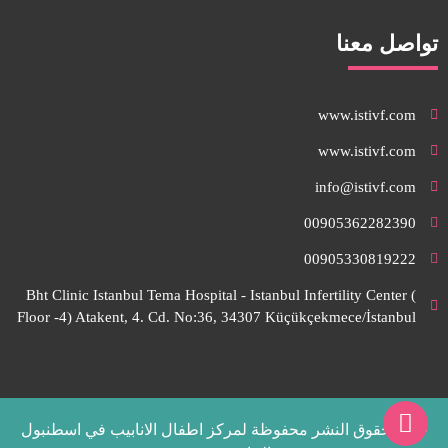
تواصل معنا
www.istivf.com
www.istivf.com
info@istivf.com
00905362282390
00905330819222
Bht Clinic Istanbul Tema Hospital - Istanbul Infertility Center (
Floor -4) Atakent, 4. Cd. No:36, 34307 Küçükçekmece/İstanbul
جميع حقوق النشر محفوظة لمركز اطفال الانابيب في اسطنبول