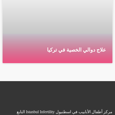
علاج دوالي الخصية في تركيا
علاج دوالي الخصية في تركيا يصنع الجهاز التناسلي الذكري
الحيوانات المنوية ويخزنها ويحركها. كيس الصفن هو كيس
من الجلد يحمل الخصيتين, حيث يتم تصنيع الحيوانات
قراءة المزيد »
مركز أطفال الأنابيب في اسطنبول Istanbul Infertility التابع