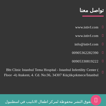
تواصل معنا
www.istivf.com
www.istivf.com
info@istivf.com
00905362282390
00905330819222
Bht Clinic Istanbul Tema Hospital - Istanbul Infertility Center (
Floor -4) Atakent, 4. Cd. No:36, 34307 Küçükçekmece/İstanbul
جميع حقوق النشر محفوظة لمركز اطفال الانابيب في اسطنبول