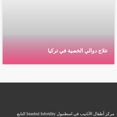
علاج دوالي الخصية في تركيا
علاج دوالي الخصية في تركيا يصنع الجهاز التناسلي الذكري
الحيوانات المنوية ويخزنها ويحركها. كيس الصفن هو كيس
من الجلد يحمل الخصيتين, حيث يتم تصنيع الحيوانات
قراءة المزيد »
مركز أطفال الأنابيب في اسطنبول Istanbul Infertility التابع